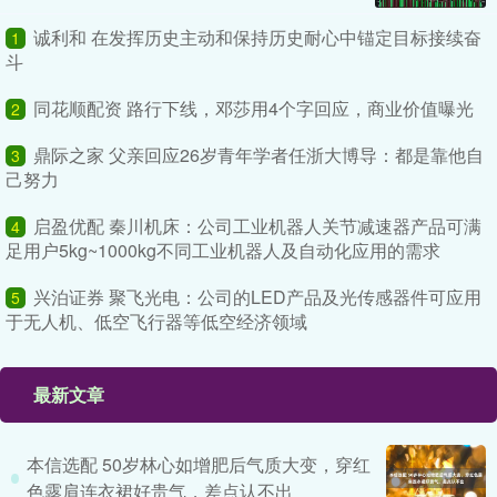
诚利和 在发挥历史主动和保持历史耐心中锚定目标接续奋
1
斗
同花顺配资 路行下线，邓莎用4个字回应，商业价值曝光
2
鼎际之家 父亲回应26岁青年学者任浙大博导：都是靠他自
3
己努力
启盈优配 秦川机床：公司工业机器人关节减速器产品可满
4
足用户5kg~1000kg不同工业机器人及自动化应用的需求
兴泊证券 聚飞光电：公司的LED产品及光传感器件可应用
5
于无人机、低空飞行器等低空经济领域
最新文章
本信选配 50岁林心如增肥后气质大变，穿红
色露肩连衣裙好贵气，差点认不出