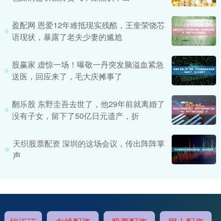
盈配网 恩爱12年难抵现实残酷，王奎荣饶芯
语现状，暴露了老夫少妻的尴尬
股赢家 虚惊一场！曝敬一丹突发脑溢血紧急
送医，回应来了，毛大庆摊事了
翻乐股 东野圭吾去世了，他29年前就离婚了
没有子女，留下了50亿日元遗产，折
天织股票配资 深圳的这场会议，传出阵阵掌
声