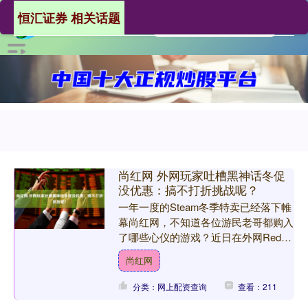
恒汇证券 相关话题
尚红网 外网玩家吐槽黑神话冬促
没优惠：搞不打折挑战呢？
一年一度的Steam冬季特卖已经落下帷
幕尚红网，不知道各位游民老哥都购入
了哪些心仪的游戏？近日在外网Reddit
论坛上，一个吐槽《：悟空》以及《异
尚红网
星工厂》不打折....
分类：网上配资查询
查看：211