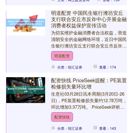
明道配资 中国民生银行潍坊安丘
支行联合安丘市反诈中心开展金融
消费者权益保护宣传活动
为切实维护金融消费者合法权益，营造
清朗安全的金融网络环境，近日中国民
生银行潍坊安丘支行联合安丘市反诈中
心，走进安丘市泰华城购物广场及周边
明道配资
商户、社区，开展了以“清....
分类：恒汇证券
查看：174
配资快线 PriceSeek提醒：PE装置
检修损失量环比增
生意社03月28日讯本周期(3月20日-26
日)，PE装置检修损失量约12.78万吨，
环比增加3.37万吨。 PriceSeek评析
LLDPE，多空评分：1 ....
配资快线
分类：恒汇证券
查看：143