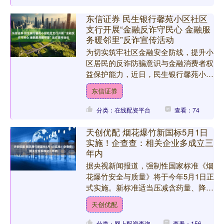
东信证券 民生银行馨苑小区社区
支行开展“金融反诈守民心 金融服
务暖邻里”反诈宣传活动
为切实筑牢社区金融安全防线，提升小
区居民的反诈防骗意识与金融消费者权
益保护能力，近日，民生银行馨苑小区
社区支行走进小区内部，开展了一场主
东信证券
题鲜明、内容丰富、形式多....
分类：在线配资平台
查看：74
天创优配 烟花爆竹新国标5月1日
实施！企查查：相关企业多成立三
年内
据央视新闻报道，强制性国家标准《烟
花爆竹安全与质量》将于今年5月1日正
式实施。新标准适当压减含药量、降低
声级值、限定运动轨迹范围、明确防撞
天创优配
击包装要求和禁用药种等....
分类：网上配资查询
查看：156