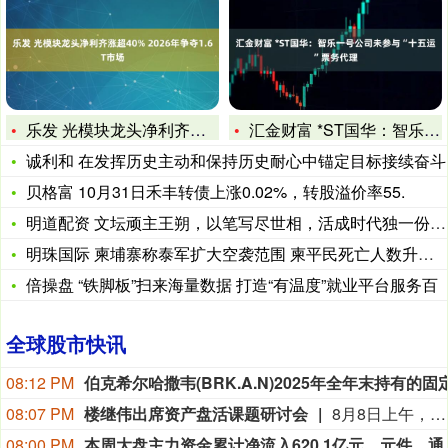
乐发 光模块龙头净利齐涨超40% 2026年争夺1.6T市场
汇金财富 *ST国华：智乐一号公司未参与“十五运”票务代理
诚利和 在发挥历史主动和保持历史耐心中锚定目标接续奋斗
贝格富 10月31日禾丰转债上涨0.02%，转股溢价率55.
明道配资 文坛顽主王朔，以笔写尽世相，活成时代独一份符号
明珠国际 柬埔寨称泰军扩大空袭范围 柬平民死亡人数升至12人
倍操盘 “铁脚板”扫来海量数据 打造“有温度”就业平台服务百
全球股市快讯
08:12 PM
08:07 PM
楼继伟出席资产盘活课题研讨会
8月8日上午，全球财富管理论坛在京召开“地方国有存量资产盘活进展、难点与策略”课题研讨会，楼继伟出席会议并做总结发言。楼继伟在发言中表示，盘活国有资产既是近期的当务之急，也是一项长期性的战略任务。当前我国GDP平减指数阶段性承压走低，财政维持紧平衡格局的压力持续攀升；我国税收结构以间接税为主体，税收收入增速显著弱于名义GDP增速，财政内生增收动能受限。叠加土地财政收入大幅收缩，地方隐性债务化解、长期限国债常态化发行带来的利息支出刚性上涨，收支两端压力持续凸显。综合多重现实约束来看，国有存量资产盘活并非短期应急手段，而是一项需要常态化、长效化推进的重点工作。（全球财富管理论坛）
08:00 PM
本周大盘主力资金累计净流入