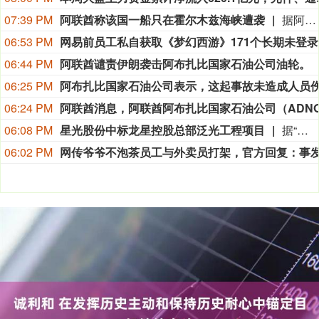
07:39 PM
阿联酋称该国一船只在霍尔木兹海峡遭袭
据阿联酋通讯社8月8日报道，阿布扎比国家石油公司证实，该公司一艘船只当天凌晨在通过霍尔木兹海峡时遭导弹袭击。阿布扎比国家石油公司说，袭击未造成人员受伤，目前局面可控。该公司并未提供遭袭船只具体类型、导弹来源以及船只受损情况等更多细节。（新华社）
06:53 PM
网易
06:44 PM
阿联酋谴责伊朗袭击阿布扎比国家石油公司油轮。
06:25 PM
06:24 PM
06:08 PM
星光股份中标龙星控股总部泛光工程项目
据“星光股份”公众号消息，近日，星光股份成功中标龙星控股总部泛光工程项目。
06:02 PM