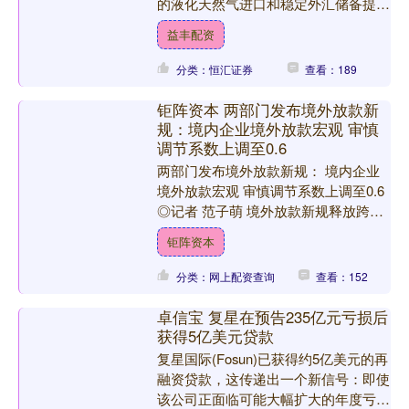
的液化天然气进口和稳定外汇储备提供
资金支持。 孟加拉国新政府正着手争
益丰配资
取约20亿美元的多边融资....
分类：恒汇证券
查看：189
钜阵资本 两部门发布境外放款新
规：境内企业境外放款宏观 审慎
调节系数上调至0.6
两部门发布境外放款新规： 境内企业
境外放款宏观 审慎调节系数上调至0.6
◎记者 范子萌 境外放款新规释放跨境
融资便利化新信号。 3月20日，中国人
钜阵资本
民银行、国家....
分类：网上配资查询
查看：152
卓信宝 复星在预告235亿元亏损后
获得5亿美元贷款
复星国际(Fosun)已获得约5亿美元的再
融资贷款，这传递出一个新信号：即使
该公司正面临可能大幅扩大的年度亏