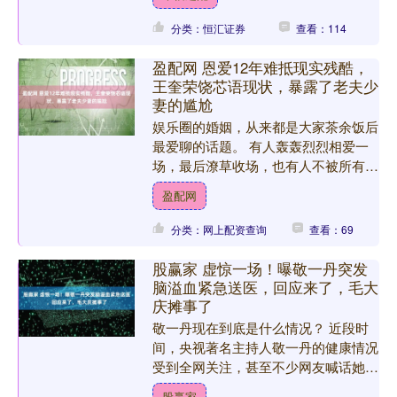
艳全场，饱满圆润的面部线....
分类：恒汇证券
查看：114
盈配网 恩爱12年难抵现实残酷，
王奎荣饶芯语现状，暴露了老夫少
妻的尴尬
娱乐圈的婚姻，从来都是大家茶余饭后
最爱聊的话题。 有人轰轰烈烈相爱一
场，最后潦草收场，也有人不被所有人
看好。 却依旧安安稳稳携手走过了十
盈配网
几年的光阴岁月。 比如王....
分类：网上配资查询
查看：69
股赢家 虚惊一场！曝敬一丹突发
脑溢血紧急送医，回应来了，毛大
庆摊事了
敬一丹现在到底是什么情况？ 近段时
间，央视著名主持人敬一丹的健康情况
受到全网关注，甚至不少网友喊话她，
希望她能够露面一下，这样大家就不用
股赢家