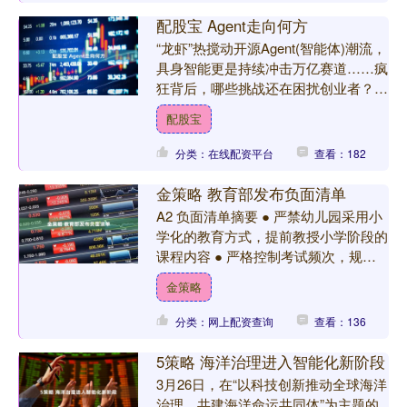
配股宝 Agent走向何方
“龙虾”热搅动开源Agent(智能体)潮流，
具身智能更是持续冲击万亿赛道……疯
狂背后，哪些挑战还在困扰创业者？又
有哪些破局思路直通未来？3月27日，
配股宝
2026中关....
分类：在线配资平台
查看：182
金策略 教育部发布负面清单
A2 负面清单摘要 ● 严禁幼儿园采用小
学化的教育方式，提前教授小学阶段的
课程内容 ● 严格控制考试频次，规范
教辅材料进校园管理，减轻学生过重学
金策略
业负担 ● 严禁....
分类：网上配资查询
查看：136
5策略 海洋治理进入智能化新阶段
3月26日，在“以科技创新推动全球海洋
治理，共建海洋命运共同体”为主题的