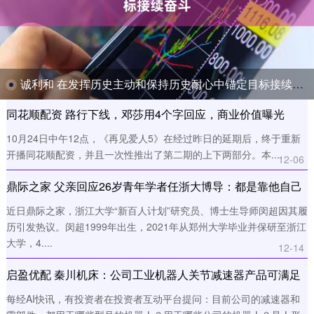
诚利和 在发挥历史主动和保持历史耐心中锚定目标接续奋斗
同花顺配资 路行下线，邓莎用4个字回应，商业价值曝光
10月24日中午12点，《再见爱人5》在经过昨日的延期后，终于重新
开播同花顺配资，并且一次性推出了第二期的上下两部分。本....
12-06
鼎际之家 父亲回应26岁青年学者任浙大博导：都是靠他自己
努力
近日鼎际之家，浙江大学“新百人计划”研究员、博士生导师闵超因其履
历引发热议。闵超1999年出生，2021年从郑州大学毕业并保研至浙江
大学，4....
12-14
启盈优配 秦川机床：公司工业机器人关节减速器产品可满足
用户5kg~1000kg不同工业机器人及自动化应用的需求
每经AI快讯，有投资者在投资者互动平台提问：目前公司的减速器和