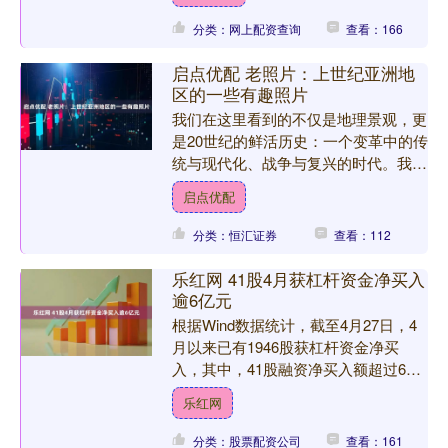
戴眼镜、神情庄重的，....
分类：网上配资查询
查看：166
启点优配 老照片：上世纪亚洲地
区的一些有趣照片
我们在这里看到的不仅是地理景观，更
是20世纪的鲜活历史：一个变革中的传
统与现代化、战争与复兴的时代。我们
将深入探寻人们的日常生活和节日庆
启点优配
典，穿梭于大都市的街巷和....
分类：恒汇证券
查看：112
乐红网 41股4月获杠杆资金净买入
逾6亿元
根据Wind数据统计，截至4月27日，4
月以来已有1946股获杠杆资金净买
入，其中，41股融资净买入额超过6亿
元。从二级市场来看，长光华芯、东山
乐红网
精密、天通股份、....
分类：股票配资公司
查看：161