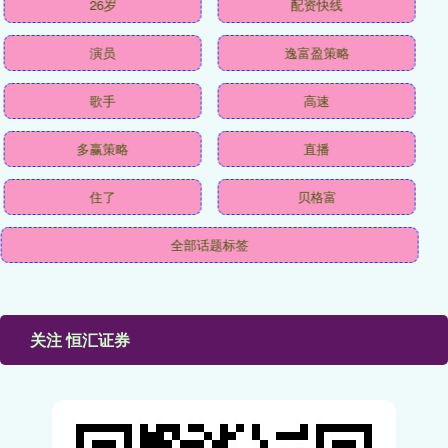
26岁
配资快线
演员
逸富盈策略
歌手
高速
多赢策略
直播
住了
贝格富
全部话题标签
关注 恒汇证券