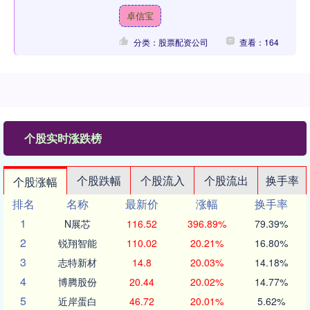
损，全球银行仍保持参与。这笔三年
卓信宝
期、多币种贷款由汇丰....
分类：股票配资公司
查看：164
个股实时涨跌榜
个股跌幅
个股流入
个股流出
换手率
个股涨幅
排名
名称
最新价
涨幅
换手率
1
N展芯
116.52
396.89%
79.39%
2
锐翔智能
110.02
20.21%
16.80%
3
志特新材
14.8
20.03%
14.18%
4
博腾股份
20.44
20.02%
14.77%
5
近岸蛋白
46.72
20.01%
5.62%