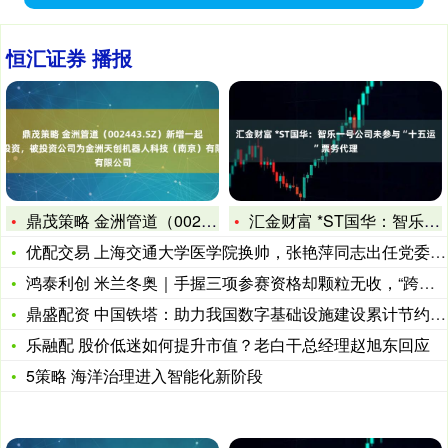
恒汇证券 播报
鼎茂策略 金洲管道（002443.SZ）新增一起对外投资，被
汇金财富 *ST国华：智乐一号公司未参与“十五运”票务代理
优配交易 上海交通大学医学院换帅，张艳萍同志出任党委书记
鸿泰利创 米兰冬奥｜手握三项参赛资格却颗粒无收，“跨项全能天
鼎盛配资 中国铁塔：助力我国数字基础设施建设累计节约投资超2
乐融配 股价低迷如何提升市值？老白干总经理赵旭东回应
5策略 海洋治理进入智能化新阶段