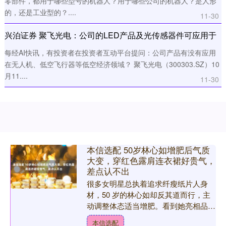
零部件，都用于哪些型号的机器人？用于哪些公司的机器人？是人形
的，还是工业型的？....
11-30
兴泊证券 聚飞光电：公司的LED产品及光传感器件可应用于
无人机、低空飞行器等低空经济领域
每经AI快讯，有投资者在投资者互动平台提问：公司产品有没有应用
在无人机、低空飞行器等低空经济领域？ 聚飞光电（300303.SZ）10
月11....
11-30
本信选配 50岁林心如增肥后气质
大变，穿红色露肩连衣裙好贵气，
差点认不出
很多女明星总执着追求纤瘦纸片人身
材，50 岁的林心如却反其道而行，主
动调整体态适当增肥。看到她亮相品牌
活动，一袭正红色一字露肩修身长裙惊
本信选配