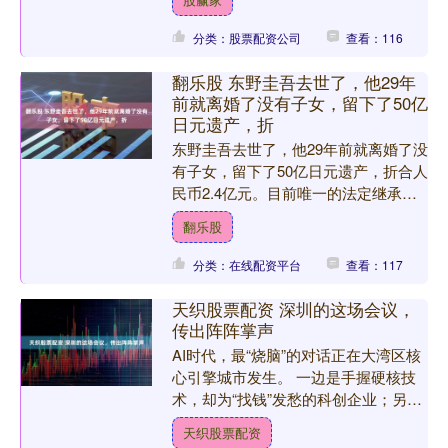
担心了。 这到底是怎么回....
分类：股票配资公司
查看：116
翻乐股 东野圭吾去世了，他29年
前就离婚了没有子女，留下了50亿
日元遗产，折
东野圭吾去世了，他29年前就离婚了没
有子女，留下了50亿日元遗产，折合人
民币2.4亿元。目前唯一的法定继承
人，就是他的两位姐姐。 不过难题也
翻乐股
来了！ 根据日本法律....
分类：在线配资平台
查看：117
天织股票配资 深圳的这场会议，
传出阵阵掌声
AI时代，最“烧脑”的对话正在大湾区核
心引擎城市发生。 一边是手握硬核技
术，却为“找钱”发愁的科创企业；另一
边是手握重金，却苦于看不懂技术“黑
天织股票配资
话”的资本大佬。他....