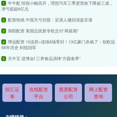
牛牛配 恒指小幅高开，理想汽车三季度营收下降超三成，
1
净亏损超6亿元
配资快线 中国天弓控股：呈请人撤回清盘呈请
2
旭阳配资 美国总统新专机交付“再延期”
3
博远配资 10连胜+连续8场零封！13亿豪门杀疯了：创欧冠
4
56年历史 剑指冠军
天牛宝 进博会I 三养食品演绎“方圆食界”
5
恒汇证
在线配资
股票配资
网上配资
券
平台
公司
查询