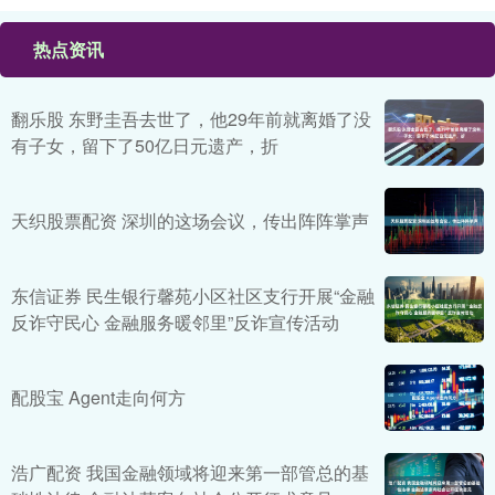
热点资讯
翻乐股 东野圭吾去世了，他29年前就离婚了没
有子女，留下了50亿日元遗产，折
天织股票配资 深圳的这场会议，传出阵阵掌声
东信证券 民生银行馨苑小区社区支行开展“金融
反诈守民心 金融服务暖邻里”反诈宣传活动
配股宝 Agent走向何方
浩广配资 我国金融领域将迎来第一部管总的基