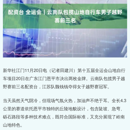
新华社江门11月20日电（记者田建川）第十五届全运会山地自行
车项目20日在广东江门恩平市决出两枚金牌。云南队包揽男子越
野赛前三名配资台，江苏队魏钱钱夺得女子越野赛冠军。
当天虽然天气阴冷，但现场气氛火热，加油声不绝于耳。全长4.3
公里的赛道依托恩平市独特的丘陵地貌设计，包含陡坡、急弯、
砾石路段等多种技术难点，既符合国际标准，又充分展现了岭南
山地特色。