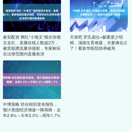
春安配资 网红“小颂文”模仿张颂
天策吧 罗氏易位+极重度少弱
文走红，直播在线人数超2万，
精，顶级生育难题，夫妻俩全占
被质疑蹭流量涉侵权，专家称应
了！看新华医院助孕破局
在法律范围内直播表演
中博策略 经合组织发布报告，
预计美国经济增速一降再降：去
年2.8%↘今年2.0%↘明年1.7%