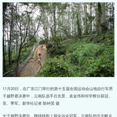
11月20日，在广东江门举行的第十五届全国运动会山地自行车男
子越野赛决赛中，云南队选手吕先景、袁金伟和何学辉分获冠、
亚、季军。新华社记者 陈钟昊 摄
女子越野决赛中，魏钱钱和上届全运会冠军、云南队的伍志帆从