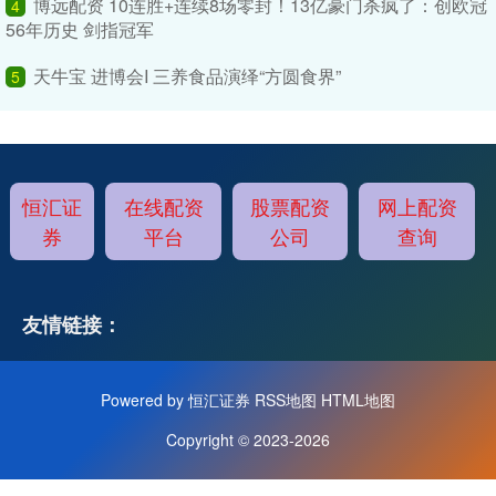
博远配资 10连胜+连续8场零封！13亿豪门杀疯了：创欧冠
4
56年历史 剑指冠军
天牛宝 进博会I 三养食品演绎“方圆食界”
5
恒汇证
在线配资
股票配资
网上配资
券
平台
公司
查询
友情链接：
Powered by
恒汇证券
RSS地图
HTML地图
Copyright
© 2023-2026