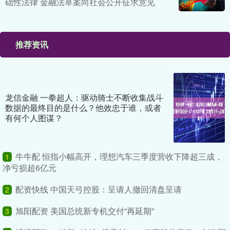
础性法律 金融法草案向社会公开征求意见
推荐资讯
龙信金融 一拳超人：驱动骑士不断收集战斗
数据的最终目的是什么？他效忠于谁，或者
有何个人图谋？
牛牛配 恒指小幅高开，理想汽车三季度营收下降超三成，
1
净亏损超6亿元
配资快线 中国天弓控股：呈请人撤回清盘呈请
2
旭阳配资 美国总统新专机交付“再延期”
3