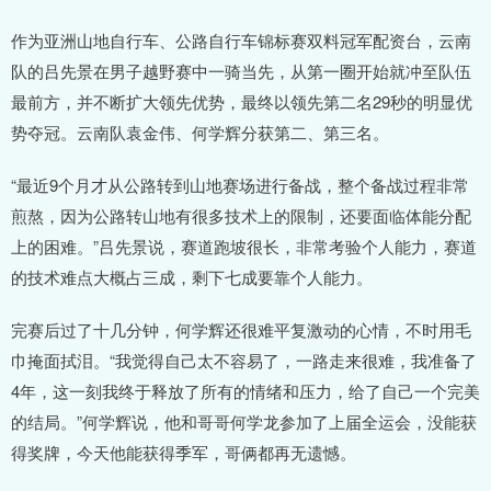
作为亚洲山地自行车、公路自行车锦标赛双料冠军配资台，云南
队的吕先景在男子越野赛中一骑当先，从第一圈开始就冲至队伍
最前方，并不断扩大领先优势，最终以领先第二名29秒的明显优
势夺冠。云南队袁金伟、何学辉分获第二、第三名。
“最近9个月才从公路转到山地赛场进行备战，整个备战过程非常
煎熬，因为公路转山地有很多技术上的限制，还要面临体能分配
上的困难。”吕先景说，赛道跑坡很长，非常考验个人能力，赛道
的技术难点大概占三成，剩下七成要靠个人能力。
完赛后过了十几分钟，何学辉还很难平复激动的心情，不时用毛
巾掩面拭泪。“我觉得自己太不容易了，一路走来很难，我准备了
4年，这一刻我终于释放了所有的情绪和压力，给了自己一个完美
的结局。”何学辉说，他和哥哥何学龙参加了上届全运会，没能获
得奖牌，今天他能获得季军，哥俩都再无遗憾。