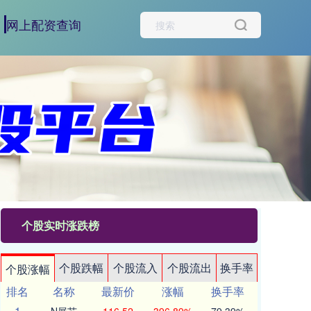
网上配资查询
个股实时涨跌榜
个股跌幅
个股流入
个股流出
换手率
个股涨幅
排名
名称
最新价
涨幅
换手率
1