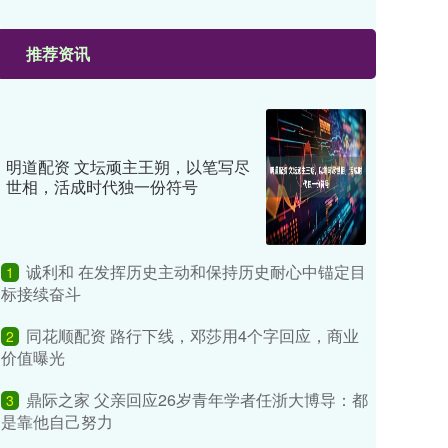
推荐资讯
明道配资 文坛顽主王朔，以笔写尽
世相，活成时代独一份符号
诚利和 在发挥历史主动和保持历史耐心中锚定目
1
标接续奋斗
同花顺配资 路行下线，邓莎用4个字回应，商业
2
价值曝光
鼎际之家 父亲回应26岁青年学者任浙大博导：都
3
是靠他自己努力