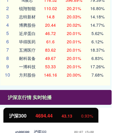
N展芯
116.52
396.89%
79.39%
2
锐翔智能
110.02
20.21%
16.80%
3
志特新材
14.8
20.03%
14.18%
4
博腾股份
20.44
20.02%
14.77%
5
近岸蛋白
46.72
20.01%
5.62%
6
毕得医药
61.6
20.01%
6.12%
7
五洲医疗
83.62
20.01%
18.37%
8
耐科装备
49.67
20.01%
6.83%
9
一博科技
53.33
20.01%
17.26%
10
方邦股份
146.16
20.00%
7.68%
沪深京行情 实时轮播
北证50
1134.24
创
11.37
1.01%