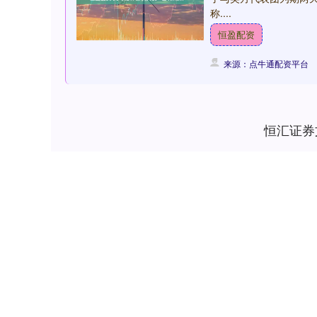
称....
恒盈配资
来源：点牛通配资平台
恒汇证券
深证成指
14311.01
.68
1.02%
200.89
1