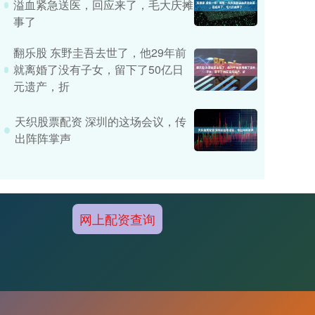
溢血紧急送医，回应来了，毛大庆摊
事了
翻乐股 东野圭吾去世了，他29年前
就离婚了没有子女，留下了50亿日
元遗产，折
天织股票配资 深圳的这场会议，传
出阵阵掌声
网上配资查询