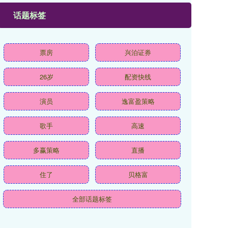
话题标签
票房
兴泊证券
26岁
配资快线
演员
逸富盈策略
歌手
高速
多赢策略
直播
住了
贝格富
全部话题标签