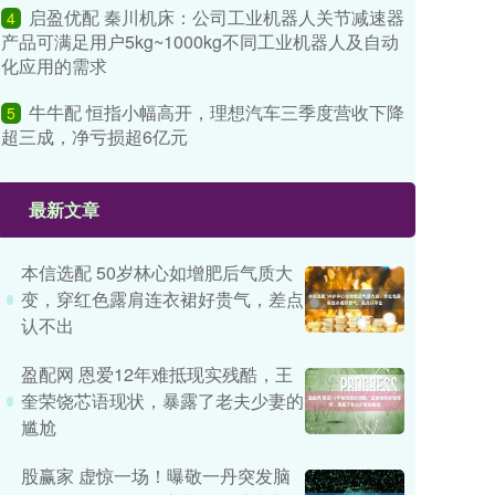
启盈优配 秦川机床：公司工业机器人关节减速器
4
产品可满足用户5kg~1000kg不同工业机器人及自动
化应用的需求
牛牛配 恒指小幅高开，理想汽车三季度营收下降
5
超三成，净亏损超6亿元
最新文章
本信选配 50岁林心如增肥后气质大
变，穿红色露肩连衣裙好贵气，差点
认不出
盈配网 恩爱12年难抵现实残酷，王
奎荣饶芯语现状，暴露了老夫少妻的
尴尬
股赢家 虚惊一场！曝敬一丹突发脑