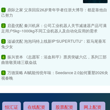
鼎际之家 父亲回应26岁青年学者任浙大博导：都是靠他自
1
己努力
启盈优配 秦川机床：公司工业机器人关节减速器产品可满
2
足用户5kg~1000kg不同工业机器人及自动化应用的需求
溢诚优配 泡泡玛特上线新IP“SUPERTUTU”：双马尾垂耳
3
兔少女
振兴资本 《志愿军：浴血和平》票房突破六亿，系列三部
4
曲致敬英雄三载奋战
万德策略 AI赋能传统年味：Seedance 2.0如何重塑2026央
5
视春晚
恒汇证
在线配资
股票配资
网上配资