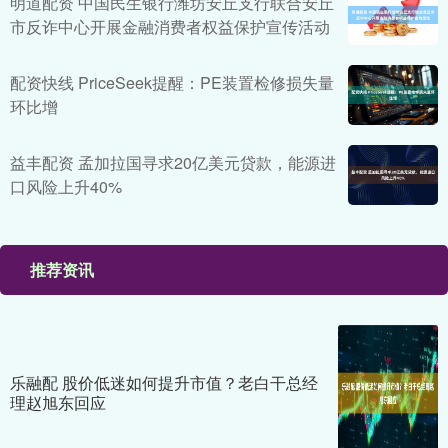
明道配资 中国民生银行潍坊安丘支行联合安丘
市反诈中心开展金融消费者权益保护宣传活动
配资快线 PriceSeek提醒：PE装置检修损失量
环比增
益丰配资 孟加拉国寻求20亿美元贷款，能源进
口风险上升40%
推荐资讯
乐融配 股价低迷如何提升市值？老白干总经
理赵旭东回应